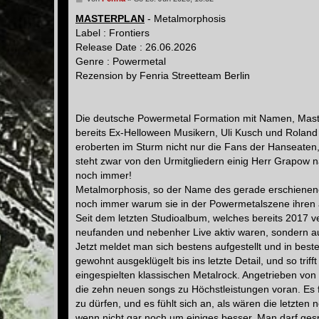
e
i
MASTERPLAN
- Metalmorphosis
t
Label : Frontiers
r
a
Release Date : 26.06.2026
g
Genre : Powermetal
Rezension by Fenria Streetteam Berlin
Die deutsche Powermetal Formation mit Namen, Maste
bereits Ex-Helloween Musikern, Uli Kusch und Rolan
eroberten im Sturm nicht nur die Fans der Hanseaten,
steht zwar von den Urmitgliedern einig Herr Grapow 
noch immer!
Metalmorphosis, so der Name des gerade erschienene
noch immer warum sie in der Powermetalszene ihren
Seit dem letzten Studioalbum, welches bereits 2017 ver
neufanden und nebenher Live aktiv waren, sondern au
Jetzt meldet man sich bestens aufgestellt und in best
gewohnt ausgeklügelt bis ins letzte Detail, und so tr
eingespielten klassischen Metalrock. Angetrieben von
die zehn neuen songs zu Höchstleistungen voran. Es f
zu dürfen, und es fühlt sich an, als wären die letzten
wenn nicht gar noch um einiges besser. Man darf gespa