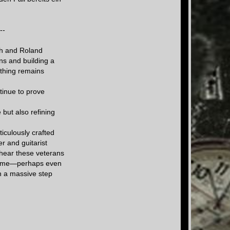
--
ch and Roland
ns and building a
e thing remains
ntinue to prove
 but also refining
iculously crafted
r and guitarist
 hear these veterans
ir game—perhaps even
en a massive step