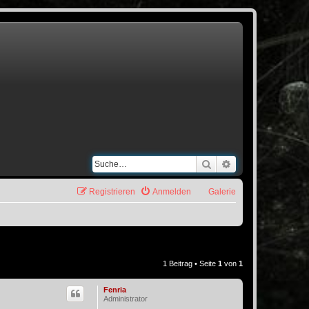
Suche
Erweiterte Suche
Registrieren
Anmelden
Galerie
1 Beitrag • Seite
1
von
1
Fenria
Administrator