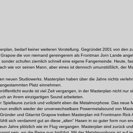
rplan, bedarf keiner weiteren Vorstellung. Gegründet 2001 von den z
d Grapow die von niemand gereingerem als Frontman Jorn Lande ange
 sonder schufen ziemlich schnell eine eigene Fangemeinde. Heute, fas
nach wie vor seinen Mann, aber eines ist dennoch umunstößlich, der Ma
n neuen Studiowerks. Masterplan haben über die Jahre nichts verleh
 angestammten Platz einnehmen.
öffentlicht wurde ist viel Zeit vergangen, in der Masterplan nicht nur s
ch an ihrem einzigartigen Sound arbeiteten.
er Spiellaune zurück und vollzieht eben die Metalmorphose. Das neue Ma
ifft nun endlich wieder der unverwechselbare Powermetalsound von Maste
 Gründer und Gitarrist Grapow treiben Masterplan mit Frontmann Rick A
ühlt sich verdammt gut an diese „alten“ Hasen in so guter form nun en
 neun Jahre plötzlich wie im Flug vergangen. Masterplan sind zurück und
nnt sein, wo die Reise nun hinführt. Mit der Metalmorphosis ist auf jed