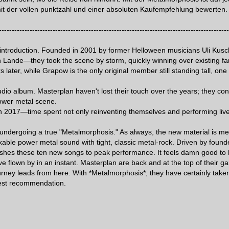
t der vollen punktzahl und einer absoluten Kaufempfehlung bewerten.
------------------------------------------------------------------------------------------
troduction. Founded in 2001 by former Helloween musicians Uli Kus
Lande—they took the scene by storm, quickly winning over existing fa
s later, while Grapow is the only original member still standing tall, on
tudio album. Masterplan haven't lost their touch over the years; they co
power metal scene.
 in 2017—time spent not only reinventing themselves and performing live
ndergoing a true "Metalmorphosis." As always, the new material is met
kable power metal sound with tight, classic metal-rock. Driven by founde
pushes these ten new songs to peak performance. It feels damn good to
s have flown by in an instant. Masterplan are back and at the top of the
 journey leads from here. With *Metalmorphosis*, they have certainly tak
hest recommendation.