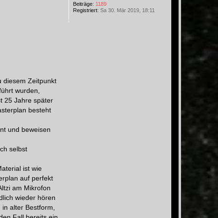
Beiträge:
1189
Registriert:
Sa 30. Mär 2019, 18:11
u diesem Zeitpunkt
führt wurden,
t 25 Jahre später
sterplan besteht
rnt und beweisen
ich selbst
terial ist wie
rplan auf perfekt
ltzi am Mikrofon
dlich wieder hören
 in alter Bestform,
en Fall bereits ein