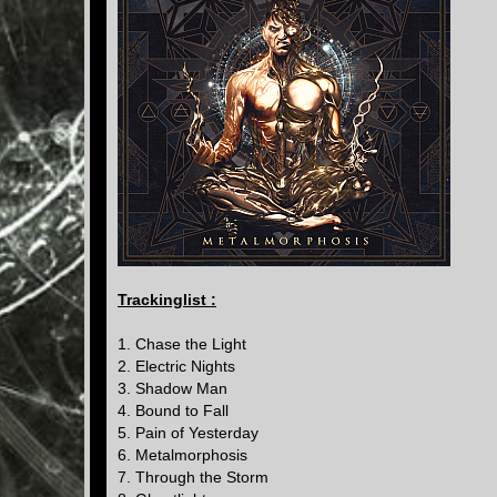
Trackinglist :
1. Chase the Light
2. Electric Nights
3. Shadow Man
4. Bound to Fall
5. Pain of Yesterday
6. Metalmorphosis
7. Through the Storm