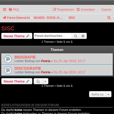
FAQ
Registrieren
Anmelden
Galerie
S
Foren-Übersicht
BANDS - ROCK, HARD ROCK, ALTERNATIVE
SISC
u
SISC
c
Suche
Erweiterte Suche
Neues Thema
h
2 Themen • Seite
1
von
1
e
Themen
BIOGRAFIE
Letzter Beitrag von
Fenria
«
Do 25. Apr 2019, 10:17
DISCOGRAFIE
Letzter Beitrag von
Fenria
«
Do 25. Apr 2019, 10:17
Neues Thema
2 Themen • Seite
1
von
1
Gehe zu
BERECHTIGUNGEN IN DIESEM FORUM
Du darfst
keine
neuen Themen in diesem Forum erstellen.
Du darfst
keine
Antworten zu Themen in diesem Forum erstellen.