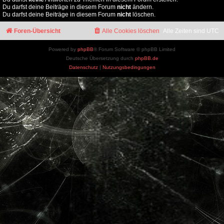
Du darfst deine Beiträge in diesem Forum
nicht
ändern.
Du darfst deine Beiträge in diesem Forum
nicht
löschen.
Foren-Übersicht
Alle Cookies löschen
Alle Zeiten sind
UTC
Powered by
phpBB
® Forum Software © phpBB Limited
Deutsche Übersetzung durch
phpBB.de
Datenschutz
|
Nutzungsbedingungen