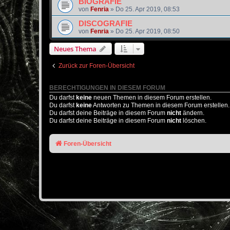
BIOGRAFIE
von
Fenria
»
Do 25. Apr 2019, 08:53
DISCOGRAFIE
von
Fenria
»
Do 25. Apr 2019, 08:50
Neues Thema
Zurück zur Foren-Übersicht
BERECHTIGUNGEN IN DIESEM FORUM
Du darfst
keine
neuen Themen in diesem Forum erstellen.
Du darfst
keine
Antworten zu Themen in diesem Forum erstellen.
Du darfst deine Beiträge in diesem Forum
nicht
ändern.
Du darfst deine Beiträge in diesem Forum
nicht
löschen.
Foren-Übersicht