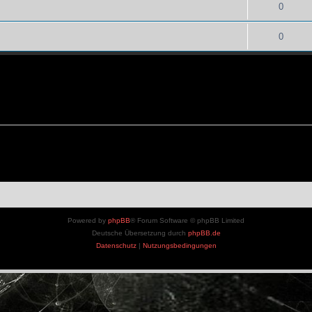
0
0
Powered by
phpBB
® Forum Software © phpBB Limited
Deutsche Übersetzung durch
phpBB.de
Datenschutz
|
Nutzungsbedingungen