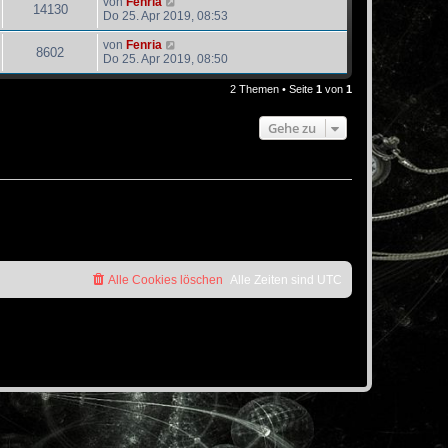
von
Fenria
14130
Do 25. Apr 2019, 08:53
von
Fenria
8602
Do 25. Apr 2019, 08:50
2 Themen • Seite
1
von
1
Gehe zu
Alle Cookies löschen
Alle Zeiten sind
UTC