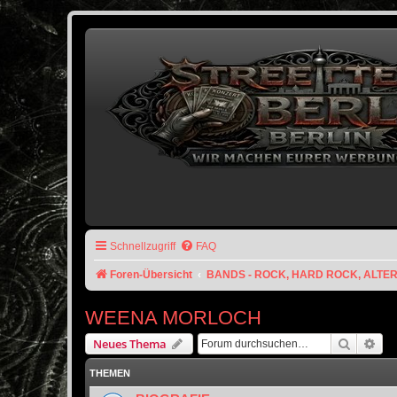
Schnellzugriff
FAQ
Foren-Übersicht
BANDS - ROCK, HARD ROCK, ALTE
WEENA MORLOCH
Suche
Erw
Neues Thema
THEMEN