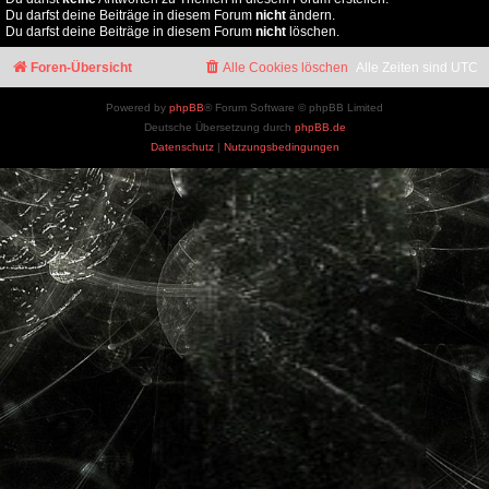
Du darfst deine Beiträge in diesem Forum
nicht
ändern.
Du darfst deine Beiträge in diesem Forum
nicht
löschen.
Foren-Übersicht
Alle Cookies löschen
Alle Zeiten sind
UTC
Powered by
phpBB
® Forum Software © phpBB Limited
Deutsche Übersetzung durch
phpBB.de
Datenschutz
|
Nutzungsbedingungen