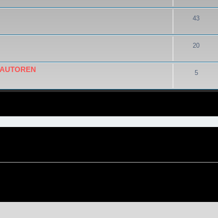
43
20
D AUTOREN
5
eiterte Suche