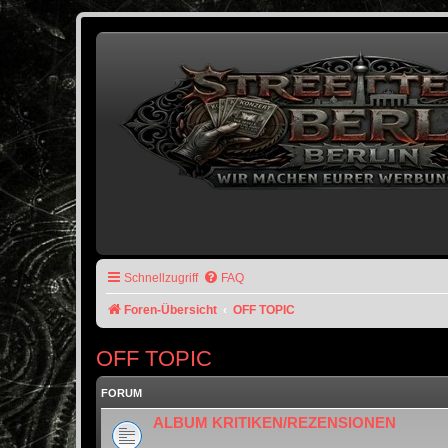
Schnellzugriff
FAQ
Foren-Übersicht
OFF TOPIC
OFF TOPIC
FORUM
ALBUM KRITIKEN/REZENSIONEN