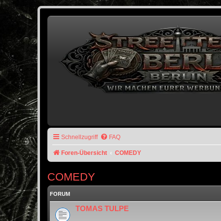
Schnellzugriff
FAQ
Foren-Übersicht
COMEDY
COMEDY
FORUM
TOMAS TULPE