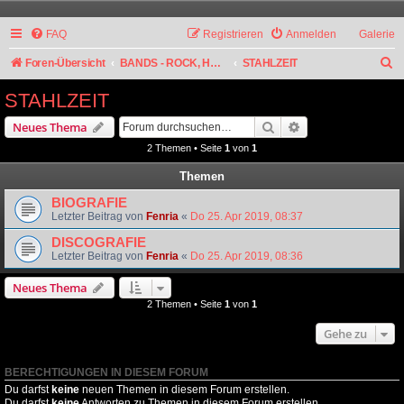
FAQ
Registrieren
Anmelden
Galerie
S
Foren-Übersicht
BANDS - ROCK, HARD ROCK, ALTERNATIVE
STAHLZEIT
u
STAHLZEIT
c
Suche
Erweiterte Suche
Neues Thema
h
2 Themen • Seite
1
von
1
e
Themen
BIOGRAFIE
Letzter Beitrag von
Fenria
«
Do 25. Apr 2019, 08:37
DISCOGRAFIE
Letzter Beitrag von
Fenria
«
Do 25. Apr 2019, 08:36
Neues Thema
2 Themen • Seite
1
von
1
Gehe zu
BERECHTIGUNGEN IN DIESEM FORUM
Du darfst
keine
neuen Themen in diesem Forum erstellen.
Du darfst
keine
Antworten zu Themen in diesem Forum erstellen.