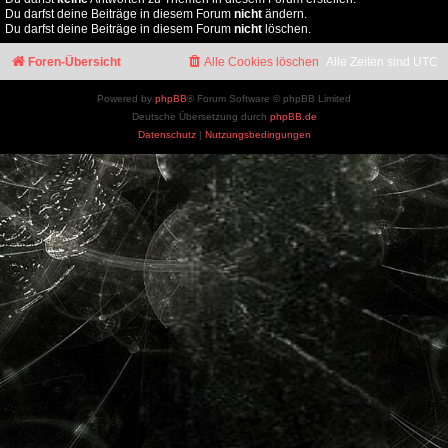
Du darfst deine Beiträge in diesem Forum
nicht
ändern.
Du darfst deine Beiträge in diesem Forum
nicht
löschen.
Foren-Übersicht
Alle Cookies löschen
Alle Zeiten sind
UTC
Powered by
phpBB
® Forum Software © phpBB Limited
Deutsche Übersetzung durch
phpBB.de
Datenschutz
|
Nutzungsbedingungen