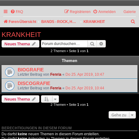
FAQ
Registrieren
Anmelden
Galerie
S
Foren-Übersicht
BANDS - ROCK, HARD ROCK, ALTERNATIVE
KRANKHEIT
u
KRANKHEIT
c
Suche
Erweiterte Suche
Neues Thema
h
2 Themen • Seite
1
von
1
e
Themen
BIOGRAFIE
Letzter Beitrag von
Fenria
«
Do 25. Apr 2019, 10:47
DISCOGRAFIE
Letzter Beitrag von
Fenria
«
Do 25. Apr 2019, 10:44
Neues Thema
2 Themen • Seite
1
von
1
Gehe zu
BERECHTIGUNGEN IN DIESEM FORUM
Du darfst
keine
neuen Themen in diesem Forum erstellen.
Du darfst
keine
Antworten zu Themen in diesem Forum erstellen.