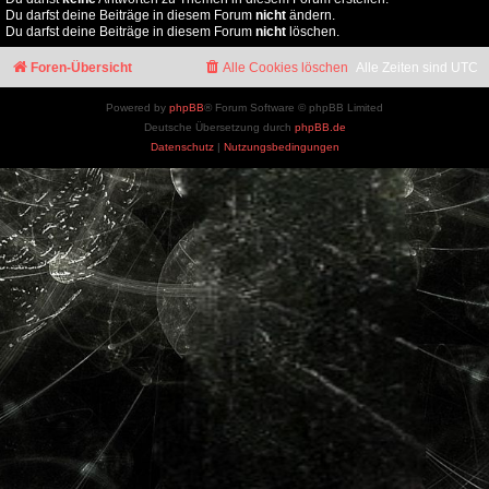
Du darfst deine Beiträge in diesem Forum
nicht
ändern.
Du darfst deine Beiträge in diesem Forum
nicht
löschen.
Foren-Übersicht
Alle Cookies löschen
Alle Zeiten sind
UTC
Powered by
phpBB
® Forum Software © phpBB Limited
Deutsche Übersetzung durch
phpBB.de
Datenschutz
|
Nutzungsbedingungen