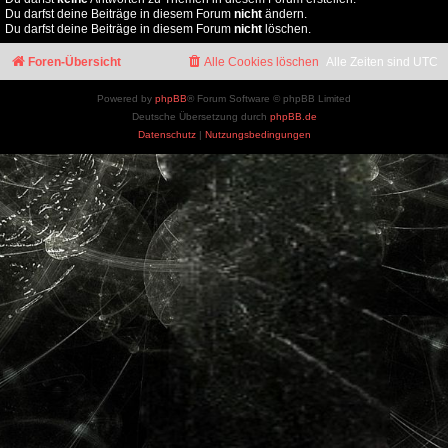
Du darfst deine Beiträge in diesem Forum
nicht
ändern.
Du darfst deine Beiträge in diesem Forum
nicht
löschen.
Foren-Übersicht
Alle Cookies löschen
Alle Zeiten sind
UTC
Powered by
phpBB
® Forum Software © phpBB Limited
Deutsche Übersetzung durch
phpBB.de
Datenschutz
|
Nutzungsbedingungen