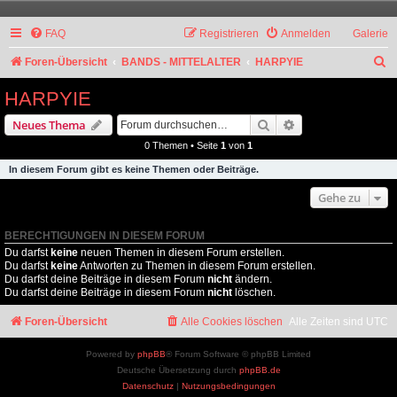
FAQ
Registrieren
Anmelden
Galerie
S
Foren-Übersicht
BANDS - MITTELALTER
HARPYIE
u
HARPYIE
c
Suche
Erweiterte Suche
Neues Thema
h
0 Themen • Seite
1
von
1
e
In diesem Forum gibt es keine Themen oder Beiträge.
Gehe zu
BERECHTIGUNGEN IN DIESEM FORUM
Du darfst
keine
neuen Themen in diesem Forum erstellen.
Du darfst
keine
Antworten zu Themen in diesem Forum erstellen.
Du darfst deine Beiträge in diesem Forum
nicht
ändern.
Du darfst deine Beiträge in diesem Forum
nicht
löschen.
Foren-Übersicht
Alle Cookies löschen
Alle Zeiten sind
UTC
Powered by
phpBB
® Forum Software © phpBB Limited
Deutsche Übersetzung durch
phpBB.de
Datenschutz
|
Nutzungsbedingungen