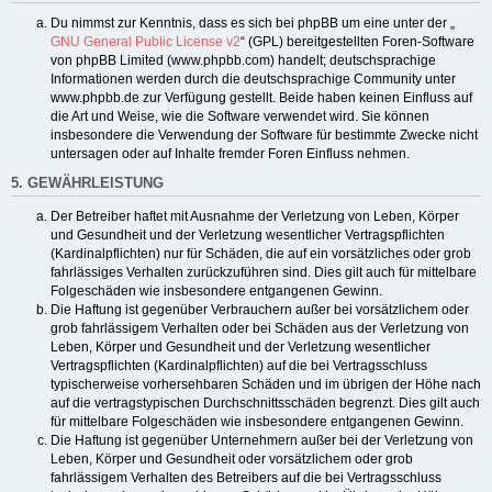
Du nimmst zur Kenntnis, dass es sich bei phpBB um eine unter der „
GNU General Public License v2
“ (GPL) bereitgestellten Foren-Software
von phpBB Limited (www.phpbb.com) handelt; deutschsprachige
Informationen werden durch die deutschsprachige Community unter
www.phpbb.de zur Verfügung gestellt. Beide haben keinen Einfluss auf
die Art und Weise, wie die Software verwendet wird. Sie können
insbesondere die Verwendung der Software für bestimmte Zwecke nicht
untersagen oder auf Inhalte fremder Foren Einfluss nehmen.
5. GEWÄHRLEISTUNG
Der Betreiber haftet mit Ausnahme der Verletzung von Leben, Körper
und Gesundheit und der Verletzung wesentlicher Vertragspflichten
(Kardinalpflichten) nur für Schäden, die auf ein vorsätzliches oder grob
fahrlässiges Verhalten zurückzuführen sind. Dies gilt auch für mittelbare
Folgeschäden wie insbesondere entgangenen Gewinn.
Die Haftung ist gegenüber Verbrauchern außer bei vorsätzlichem oder
grob fahrlässigem Verhalten oder bei Schäden aus der Verletzung von
Leben, Körper und Gesundheit und der Verletzung wesentlicher
Vertragspflichten (Kardinalpflichten) auf die bei Vertragsschluss
typischerweise vorhersehbaren Schäden und im übrigen der Höhe nach
auf die vertragstypischen Durchschnittsschäden begrenzt. Dies gilt auch
für mittelbare Folgeschäden wie insbesondere entgangenen Gewinn.
Die Haftung ist gegenüber Unternehmern außer bei der Verletzung von
Leben, Körper und Gesundheit oder vorsätzlichem oder grob
fahrlässigem Verhalten des Betreibers auf die bei Vertragsschluss