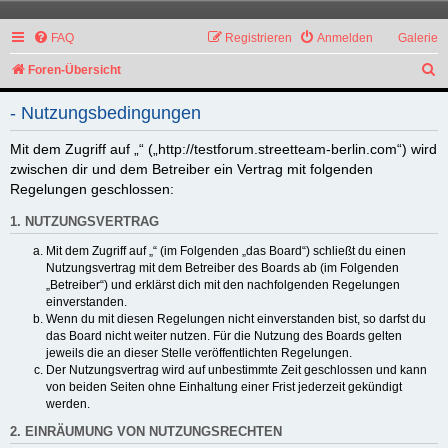
FAQ
Registrieren
Anmelden
Galerie
S
Foren-Übersicht
u
- Nutzungsbedingungen
c
h
Mit dem Zugriff auf „“ („http://testforum.streetteam-berlin.com“) wird
zwischen dir und dem Betreiber ein Vertrag mit folgenden
e
Regelungen geschlossen:
1. NUTZUNGSVERTRAG
Mit dem Zugriff auf „“ (im Folgenden „das Board“) schließt du einen
Nutzungsvertrag mit dem Betreiber des Boards ab (im Folgenden
„Betreiber“) und erklärst dich mit den nachfolgenden Regelungen
einverstanden.
Wenn du mit diesen Regelungen nicht einverstanden bist, so darfst du
das Board nicht weiter nutzen. Für die Nutzung des Boards gelten
jeweils die an dieser Stelle veröffentlichten Regelungen.
Der Nutzungsvertrag wird auf unbestimmte Zeit geschlossen und kann
von beiden Seiten ohne Einhaltung einer Frist jederzeit gekündigt
werden.
2. EINRÄUMUNG VON NUTZUNGSRECHTEN