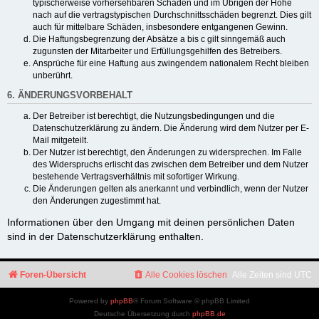
typischerweise vorhersehbaren Schäden und im Übrigen der Höhe
nach auf die vertragstypischen Durchschnittsschäden begrenzt. Dies gilt
auch für mittelbare Schäden, insbesondere entgangenen Gewinn.
Die Haftungsbegrenzung der Absätze a bis c gilt sinngemäß auch
zugunsten der Mitarbeiter und Erfüllungsgehilfen des Betreibers.
Ansprüche für eine Haftung aus zwingendem nationalem Recht bleiben
unberührt.
6. ÄNDERUNGSVORBEHALT
Der Betreiber ist berechtigt, die Nutzungsbedingungen und die
Datenschutzerklärung zu ändern. Die Änderung wird dem Nutzer per E-
Mail mitgeteilt.
Der Nutzer ist berechtigt, den Änderungen zu widersprechen. Im Falle
des Widerspruchs erlischt das zwischen dem Betreiber und dem Nutzer
bestehende Vertragsverhältnis mit sofortiger Wirkung.
Die Änderungen gelten als anerkannt und verbindlich, wenn der Nutzer
den Änderungen zugestimmt hat.
Informationen über den Umgang mit deinen persönlichen Daten
sind in der Datenschutzerklärung enthalten.
Foren-Übersicht
Alle Cookies löschen
Alle Zeiten sind
UTC
Powered by
phpBB
® Forum Software © phpBB Limited
Deutsche Übersetzung durch
phpBB.de