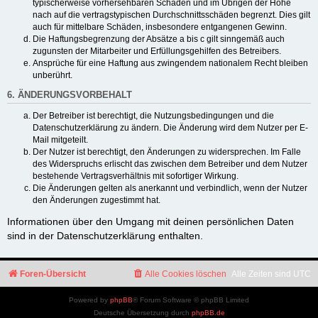
typischerweise vorhersehbaren Schäden und im Übrigen der Höhe
nach auf die vertragstypischen Durchschnittsschäden begrenzt. Dies gilt
auch für mittelbare Schäden, insbesondere entgangenen Gewinn.
Die Haftungsbegrenzung der Absätze a bis c gilt sinngemäß auch
zugunsten der Mitarbeiter und Erfüllungsgehilfen des Betreibers.
Ansprüche für eine Haftung aus zwingendem nationalem Recht bleiben
unberührt.
6. ÄNDERUNGSVORBEHALT
Der Betreiber ist berechtigt, die Nutzungsbedingungen und die
Datenschutzerklärung zu ändern. Die Änderung wird dem Nutzer per E-
Mail mitgeteilt.
Der Nutzer ist berechtigt, den Änderungen zu widersprechen. Im Falle
des Widerspruchs erlischt das zwischen dem Betreiber und dem Nutzer
bestehende Vertragsverhältnis mit sofortiger Wirkung.
Die Änderungen gelten als anerkannt und verbindlich, wenn der Nutzer
den Änderungen zugestimmt hat.
Informationen über den Umgang mit deinen persönlichen Daten
sind in der Datenschutzerklärung enthalten.
Foren-Übersicht
Alle Cookies löschen
Alle Zeiten sind
UTC
Powered by
phpBB
® Forum Software © phpBB Limited
Deutsche Übersetzung durch
phpBB.de