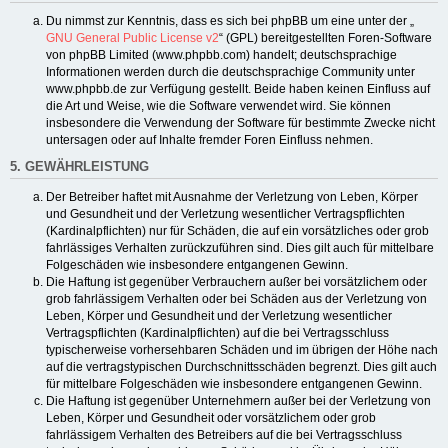
Du nimmst zur Kenntnis, dass es sich bei phpBB um eine unter der „
GNU General Public License v2
“ (GPL) bereitgestellten Foren-Software
von phpBB Limited (www.phpbb.com) handelt; deutschsprachige
Informationen werden durch die deutschsprachige Community unter
www.phpbb.de zur Verfügung gestellt. Beide haben keinen Einfluss auf
die Art und Weise, wie die Software verwendet wird. Sie können
insbesondere die Verwendung der Software für bestimmte Zwecke nicht
untersagen oder auf Inhalte fremder Foren Einfluss nehmen.
5. GEWÄHRLEISTUNG
Der Betreiber haftet mit Ausnahme der Verletzung von Leben, Körper
und Gesundheit und der Verletzung wesentlicher Vertragspflichten
(Kardinalpflichten) nur für Schäden, die auf ein vorsätzliches oder grob
fahrlässiges Verhalten zurückzuführen sind. Dies gilt auch für mittelbare
Folgeschäden wie insbesondere entgangenen Gewinn.
Die Haftung ist gegenüber Verbrauchern außer bei vorsätzlichem oder
grob fahrlässigem Verhalten oder bei Schäden aus der Verletzung von
Leben, Körper und Gesundheit und der Verletzung wesentlicher
Vertragspflichten (Kardinalpflichten) auf die bei Vertragsschluss
typischerweise vorhersehbaren Schäden und im übrigen der Höhe nach
auf die vertragstypischen Durchschnittsschäden begrenzt. Dies gilt auch
für mittelbare Folgeschäden wie insbesondere entgangenen Gewinn.
Die Haftung ist gegenüber Unternehmern außer bei der Verletzung von
Leben, Körper und Gesundheit oder vorsätzlichem oder grob
fahrlässigem Verhalten des Betreibers auf die bei Vertragsschluss