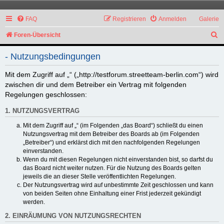
FAQ
Registrieren
Anmelden
Galerie
S
Foren-Übersicht
u
- Nutzungsbedingungen
c
h
Mit dem Zugriff auf „“ („http://testforum.streetteam-berlin.com“) wird
zwischen dir und dem Betreiber ein Vertrag mit folgenden
e
Regelungen geschlossen:
1. NUTZUNGSVERTRAG
Mit dem Zugriff auf „“ (im Folgenden „das Board“) schließt du einen
Nutzungsvertrag mit dem Betreiber des Boards ab (im Folgenden
„Betreiber“) und erklärst dich mit den nachfolgenden Regelungen
einverstanden.
Wenn du mit diesen Regelungen nicht einverstanden bist, so darfst du
das Board nicht weiter nutzen. Für die Nutzung des Boards gelten
jeweils die an dieser Stelle veröffentlichten Regelungen.
Der Nutzungsvertrag wird auf unbestimmte Zeit geschlossen und kann
von beiden Seiten ohne Einhaltung einer Frist jederzeit gekündigt
werden.
2. EINRÄUMUNG VON NUTZUNGSRECHTEN