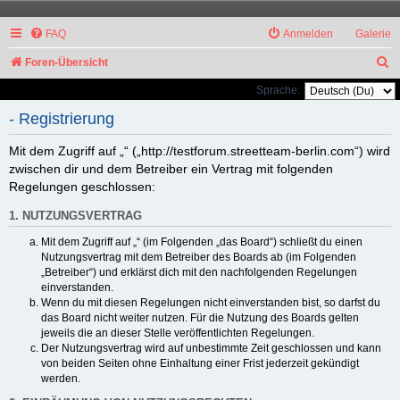
FAQ
Anmelden
Galerie
S
Foren-Übersicht
u
Sprache:
c
- Registrierung
h
Mit dem Zugriff auf „“ („http://testforum.streetteam-berlin.com“) wird
e
zwischen dir und dem Betreiber ein Vertrag mit folgenden
Regelungen geschlossen:
1. NUTZUNGSVERTRAG
Mit dem Zugriff auf „“ (im Folgenden „das Board“) schließt du einen
Nutzungsvertrag mit dem Betreiber des Boards ab (im Folgenden
„Betreiber“) und erklärst dich mit den nachfolgenden Regelungen
einverstanden.
Wenn du mit diesen Regelungen nicht einverstanden bist, so darfst du
das Board nicht weiter nutzen. Für die Nutzung des Boards gelten
jeweils die an dieser Stelle veröffentlichten Regelungen.
Der Nutzungsvertrag wird auf unbestimmte Zeit geschlossen und kann
von beiden Seiten ohne Einhaltung einer Frist jederzeit gekündigt
werden.