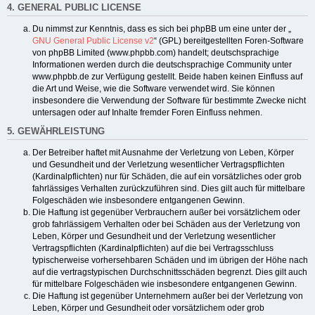
4. GENERAL PUBLIC LICENSE
Du nimmst zur Kenntnis, dass es sich bei phpBB um eine unter der „
GNU General Public License v2
“ (GPL) bereitgestellten Foren-Software
von phpBB Limited (www.phpbb.com) handelt; deutschsprachige
Informationen werden durch die deutschsprachige Community unter
www.phpbb.de zur Verfügung gestellt. Beide haben keinen Einfluss auf
die Art und Weise, wie die Software verwendet wird. Sie können
insbesondere die Verwendung der Software für bestimmte Zwecke nicht
untersagen oder auf Inhalte fremder Foren Einfluss nehmen.
5. GEWÄHRLEISTUNG
Der Betreiber haftet mit Ausnahme der Verletzung von Leben, Körper
und Gesundheit und der Verletzung wesentlicher Vertragspflichten
(Kardinalpflichten) nur für Schäden, die auf ein vorsätzliches oder grob
fahrlässiges Verhalten zurückzuführen sind. Dies gilt auch für mittelbare
Folgeschäden wie insbesondere entgangenen Gewinn.
Die Haftung ist gegenüber Verbrauchern außer bei vorsätzlichem oder
grob fahrlässigem Verhalten oder bei Schäden aus der Verletzung von
Leben, Körper und Gesundheit und der Verletzung wesentlicher
Vertragspflichten (Kardinalpflichten) auf die bei Vertragsschluss
typischerweise vorhersehbaren Schäden und im übrigen der Höhe nach
auf die vertragstypischen Durchschnittsschäden begrenzt. Dies gilt auch
für mittelbare Folgeschäden wie insbesondere entgangenen Gewinn.
Die Haftung ist gegenüber Unternehmern außer bei der Verletzung von
Leben, Körper und Gesundheit oder vorsätzlichem oder grob