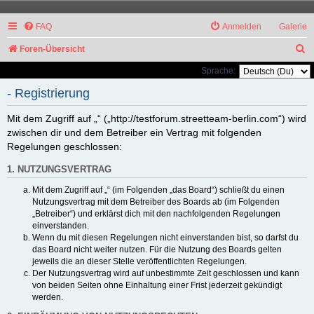
FAQ
Anmelden
Galerie
S
Foren-Übersicht
u
Sprache:
c
- Registrierung
h
Mit dem Zugriff auf „“ („http://testforum.streetteam-berlin.com“) wird
e
zwischen dir und dem Betreiber ein Vertrag mit folgenden
Regelungen geschlossen:
1. NUTZUNGSVERTRAG
Mit dem Zugriff auf „“ (im Folgenden „das Board“) schließt du einen
Nutzungsvertrag mit dem Betreiber des Boards ab (im Folgenden
„Betreiber“) und erklärst dich mit den nachfolgenden Regelungen
einverstanden.
Wenn du mit diesen Regelungen nicht einverstanden bist, so darfst du
das Board nicht weiter nutzen. Für die Nutzung des Boards gelten
jeweils die an dieser Stelle veröffentlichten Regelungen.
Der Nutzungsvertrag wird auf unbestimmte Zeit geschlossen und kann
von beiden Seiten ohne Einhaltung einer Frist jederzeit gekündigt
werden.