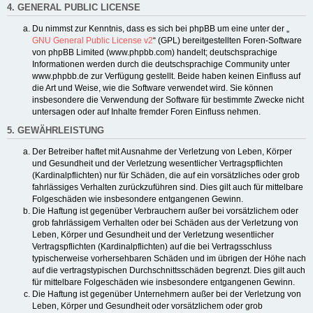
4. GENERAL PUBLIC LICENSE
Du nimmst zur Kenntnis, dass es sich bei phpBB um eine unter der „
GNU General Public License v2
“ (GPL) bereitgestellten Foren-Software
von phpBB Limited (www.phpbb.com) handelt; deutschsprachige
Informationen werden durch die deutschsprachige Community unter
www.phpbb.de zur Verfügung gestellt. Beide haben keinen Einfluss auf
die Art und Weise, wie die Software verwendet wird. Sie können
insbesondere die Verwendung der Software für bestimmte Zwecke nicht
untersagen oder auf Inhalte fremder Foren Einfluss nehmen.
5. GEWÄHRLEISTUNG
Der Betreiber haftet mit Ausnahme der Verletzung von Leben, Körper
und Gesundheit und der Verletzung wesentlicher Vertragspflichten
(Kardinalpflichten) nur für Schäden, die auf ein vorsätzliches oder grob
fahrlässiges Verhalten zurückzuführen sind. Dies gilt auch für mittelbare
Folgeschäden wie insbesondere entgangenen Gewinn.
Die Haftung ist gegenüber Verbrauchern außer bei vorsätzlichem oder
grob fahrlässigem Verhalten oder bei Schäden aus der Verletzung von
Leben, Körper und Gesundheit und der Verletzung wesentlicher
Vertragspflichten (Kardinalpflichten) auf die bei Vertragsschluss
typischerweise vorhersehbaren Schäden und im übrigen der Höhe nach
auf die vertragstypischen Durchschnittsschäden begrenzt. Dies gilt auch
für mittelbare Folgeschäden wie insbesondere entgangenen Gewinn.
Die Haftung ist gegenüber Unternehmern außer bei der Verletzung von
Leben, Körper und Gesundheit oder vorsätzlichem oder grob