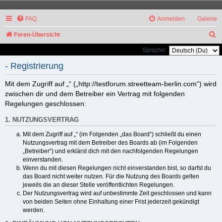
FAQ
Anmelden
Galerie
S
Foren-Übersicht
u
Sprache:
c
- Registrierung
h
Mit dem Zugriff auf „“ („http://testforum.streetteam-berlin.com“) wird
e
zwischen dir und dem Betreiber ein Vertrag mit folgenden
Regelungen geschlossen:
1. NUTZUNGSVERTRAG
Mit dem Zugriff auf „“ (im Folgenden „das Board“) schließt du einen
Nutzungsvertrag mit dem Betreiber des Boards ab (im Folgenden
„Betreiber“) und erklärst dich mit den nachfolgenden Regelungen
einverstanden.
Wenn du mit diesen Regelungen nicht einverstanden bist, so darfst du
das Board nicht weiter nutzen. Für die Nutzung des Boards gelten
jeweils die an dieser Stelle veröffentlichten Regelungen.
Der Nutzungsvertrag wird auf unbestimmte Zeit geschlossen und kann
von beiden Seiten ohne Einhaltung einer Frist jederzeit gekündigt
werden.