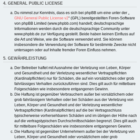
4. GENERAL PUBLIC LICENSE
Du nimmst zur Kenntnis, dass es sich bei phpBB um eine unter der „
GNU General Public License v2
“ (GPL) bereitgestellten Foren-Software
von phpBB Limited (www.phpbb.com) handelt; deutschsprachige
Informationen werden durch die deutschsprachige Community unter
www.phpbb.de zur Verfügung gestellt. Beide haben keinen Einfluss auf
die Art und Weise, wie die Software verwendet wird. Sie können
insbesondere die Verwendung der Software für bestimmte Zwecke nicht
untersagen oder auf Inhalte fremder Foren Einfluss nehmen.
5. GEWÄHRLEISTUNG
Der Betreiber haftet mit Ausnahme der Verletzung von Leben, Körper
und Gesundheit und der Verletzung wesentlicher Vertragspflichten
(Kardinalpflichten) nur für Schäden, die auf ein vorsätzliches oder grob
fahrlässiges Verhalten zurückzuführen sind. Dies gilt auch für mittelbare
Folgeschäden wie insbesondere entgangenen Gewinn.
Die Haftung ist gegenüber Verbrauchern außer bei vorsätzlichem oder
grob fahrlässigem Verhalten oder bei Schäden aus der Verletzung von
Leben, Körper und Gesundheit und der Verletzung wesentlicher
Vertragspflichten (Kardinalpflichten) auf die bei Vertragsschluss
typischerweise vorhersehbaren Schäden und im übrigen der Höhe nach
auf die vertragstypischen Durchschnittsschäden begrenzt. Dies gilt auch
für mittelbare Folgeschäden wie insbesondere entgangenen Gewinn.
Die Haftung ist gegenüber Unternehmern außer bei der Verletzung von
Leben, Körper und Gesundheit oder vorsätzlichem oder grob