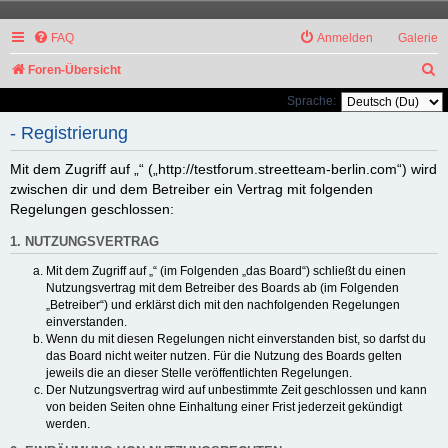
FAQ
Anmelden
Galerie
S
Foren-Übersicht
u
Sprache:
c
- Registrierung
h
Mit dem Zugriff auf „“ („http://testforum.streetteam-berlin.com“) wird
e
zwischen dir und dem Betreiber ein Vertrag mit folgenden
Regelungen geschlossen:
1. NUTZUNGSVERTRAG
Mit dem Zugriff auf „“ (im Folgenden „das Board“) schließt du einen
Nutzungsvertrag mit dem Betreiber des Boards ab (im Folgenden
„Betreiber“) und erklärst dich mit den nachfolgenden Regelungen
einverstanden.
Wenn du mit diesen Regelungen nicht einverstanden bist, so darfst du
das Board nicht weiter nutzen. Für die Nutzung des Boards gelten
jeweils die an dieser Stelle veröffentlichten Regelungen.
Der Nutzungsvertrag wird auf unbestimmte Zeit geschlossen und kann
von beiden Seiten ohne Einhaltung einer Frist jederzeit gekündigt
werden.