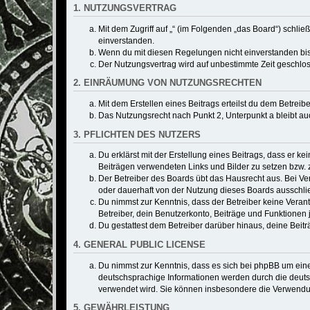
1. NUTZUNGSVERTRAG
Mit dem Zugriff auf „“ (im Folgenden „das Board“) schli
einverstanden.
Wenn du mit diesen Regelungen nicht einverstanden bist,
Der Nutzungsvertrag wird auf unbestimmte Zeit geschlos
2. EINRÄUMUNG VON NUTZUNGSRECHTEN
Mit dem Erstellen eines Beitrags erteilst du dem Betrei
Das Nutzungsrecht nach Punkt 2, Unterpunkt a bleibt 
3. PFLICHTEN DES NUTZERS
Du erklärst mit der Erstellung eines Beitrags, dass er ke
Beiträgen verwendeten Links und Bilder zu setzen bzw.
Der Betreiber des Boards übt das Hausrecht aus. Bei V
oder dauerhaft von der Nutzung dieses Boards ausschlie
Du nimmst zur Kenntnis, dass der Betreiber keine Verantw
Betreiber, dein Benutzerkonto, Beiträge und Funktionen 
Du gestattest dem Betreiber darüber hinaus, deine Beit
4. GENERAL PUBLIC LICENSE
Du nimmst zur Kenntnis, dass es sich bei phpBB um eine
deutschsprachige Informationen werden durch die deuts
verwendet wird. Sie können insbesondere die Verwendun
5. GEWÄHRLEISTUNG