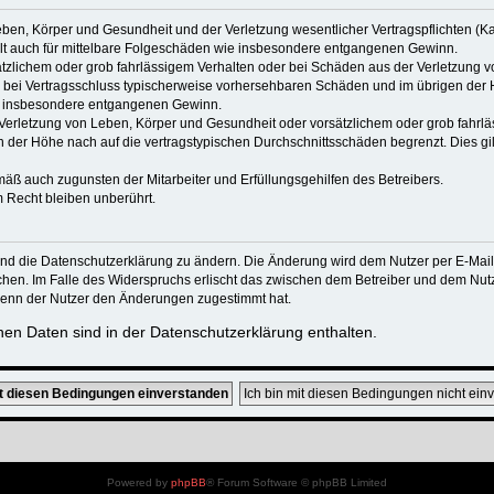
ben, Körper und Gesundheit und der Verletzung wesentlicher Vertragspflichten (Kard
gilt auch für mittelbare Folgeschäden wie insbesondere entgangenen Gewinn.
ätzlichem oder grob fahrlässigem Verhalten oder bei Schäden aus der Verletzung 
 die bei Vertragsschluss typischerweise vorhersehbaren Schäden und im übrigen de
wie insbesondere entgangenen Gewinn.
erletzung von Leben, Körper und Gesundheit oder vorsätzlichem oder grob fahrläs
der Höhe nach auf die vertragstypischen Durchschnittsschäden begrenzt. Dies gi
mäß auch zugunsten der Mitarbeiter und Erfüllungsgehilfen des Betreibers.
 Recht bleiben unberührt.
und die Datenschutzerklärung zu ändern. Die Änderung wird dem Nutzer per E-Mail m
chen. Im Falle des Widerspruchs erlischt das zwischen dem Betreiber und dem Nutze
wenn der Nutzer den Änderungen zugestimmt hat.
en Daten sind in der Datenschutzerklärung enthalten.
Powered by
phpBB
® Forum Software © phpBB Limited