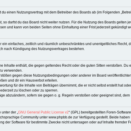
eßt du einen Nutzungsvertrag mit dem Betreiber des Boards ab (im Folgenden „Betr
 so darfst du das Board nicht weiter nutzen. Für die Nutzung des Boards gelten jew
sen und kann von beiden Seiten ohne Einhaltung einer Frist jederzeit gekündigt w
ber ein einfaches, zeitlich und räumlich unbeschränktes und unentgeltliches Recht
auch nach Kündigung des Nutzungsvertrages bestehen.
ine Inhalte enthält, die gegen geltendes Recht oder die guten Sitten verstoßen. Du 
 zu verwenden.
erstößen gegen diese Nutzungsbedingungen oder anderer im Board veröffentlichte
ßen und dir ein Hausverbot erteilen.
ortung für die Inhalte von Beiträgen übernimmt, die er nicht selbst erstellt hat od
jederzeit zu löschen oder zu sperren.
räge abzuändern, sofern sie gegen o. g. Regeln verstoßen oder geeignet sind, dem
 unter der „
GNU General Public License v2
“ (GPL) bereitgestellten Foren-Softwa
chsprachige Community unter www.phpbb.de zur Verfügung gestellt. Beide haben ke
g der Software für bestimmte Zwecke nicht untersagen oder auf Inhalte fremder F