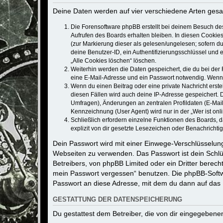
Deine Daten werden auf vier verschiedene Arten ges
Die Forensoftware phpBB erstellt bei deinem Besuch de
Aufrufen des Boards erhalten bleiben. In diesen Cookies
(zur Markierung dieser als gelesen/ungelesen; sofern d
deine Benutzer-ID, ein Authentifizierungsschlüssel und 
„Alle Cookies löschen“ löschen.
Weiterhin werden die Daten gespeichert, die du bei der 
eine E-Mail-Adresse und ein Passwort notwendig. Wenn du
Wenn du einen Beitrag oder eine private Nachricht erste
diesen Fällen wird auch deine IP-Adresse gespeichert. 
Umfragen), Änderungen an zentralen Profildaten (E-Mai
Kennzeichnung (User Agent) wird nur in der „Wer ist onl
Schließlich erfordern einzelne Funktionen des Boards,
explizit von dir gesetzte Lesezeichen oder Benachrichti
Dein Passwort wird mit einer Einwege-Verschlüsselung 
Webseiten zu verwenden. Das Passwort ist dein Schlü
Betreibers, von phpBB Limited oder ein Dritter berec
mein Passwort vergessen“ benutzen. Die phpBB-Softw
Passwort an diese Adresse, mit dem du dann auf das 
GESTATTUNG DER DATENSPEICHERUNG
Du gestattest dem Betreiber, die von dir eingegeben