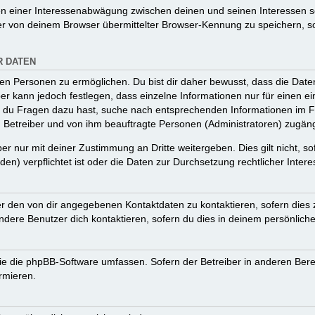
en einer Interessenabwägung zwischen deinen und seinen Interessen sow
r von deinem Browser übermittelter Browser-Kennung zu speichern, so
R DATEN
n Personen zu ermöglichen. Du bist dir daher bewusst, dass die Daten d
ber kann jedoch festlegen, dass einzelne Informationen nur für einen ei
n du Fragen dazu hast, suche nach entsprechenden Informationen im Fo
n Betreiber und von ihm beauftragte Personen (Administratoren) zugäng
r nur mit deiner Zustimmung an Dritte weitergeben. Dies gilt nicht, s
n) verpflichtet ist oder die Daten zur Durchsetzung rechtlicher Interes
er den von dir angegebenen Kontaktdaten zu kontaktieren, sofern dies 
andere Benutzer dich kontaktieren, sofern du dies in deinem persönliche
, die die phpBB-Software umfassen. Sofern der Betreiber in anderen Be
ormieren.