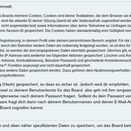
ammelt:
s Boards mehrere Cookies. Cookies sind kleine Textdateien, die dein Browser als
 sind die aktuelle ID deiner Sitzung (damit dir alle Seitenaufrufe zugeordnet werd
u nicht angemeldet bist) sowie Informationen über deine Teilnahme an Umfragen (s
eine Session-ID gespeichert. Die Cookies haben standardmäßig eine Gültigkeit von 
Registrierung, in deinem Profil oder deinem persönlichem Bereich angibst. Für di
rch den Betreiber weitere Daten als notwendig festgelegt wurden, so ist dies für 
llst, so werden die dort eingegebenen Daten ebenfalls gespeichert. Gleiches gilt, 
Die IP-Adresse wird weiterhin bei folgenden Aktionen gespeichert: Löschen und Än
l-Adresse, Kontoaktivierung, Benutzer-Passwort) und gescheiterte Anmeldeversuch
ine?“-Funktion angezeigt und nicht dauerhaft gespeichert.
 dass weitere Daten gespeichert werden. Dazu gehören dein Abstimmungsverhalten
gungsfunktionen.
(Hash) gespeichert, so dass es sicher ist. Jedoch wird dir empfohlen, 
ssel zu deinem Benutzerkonto für das Board, also geh mit ihm sorgsam
htigterweise nach deinem Passwort fragen. Solltest du dein Passwort v
are fragt dich dann nach deinem Benutzernamen und deiner E-Mail-Ad
Board zugreifen kannst.
en und oben näher spezifizierten Daten zu speichern, um das Board bet