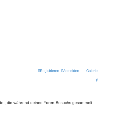
Registrieren
Anmelden
Galerie
S
u
c
h
rwendet, die während deines Foren-Besuchs gesammelt
e