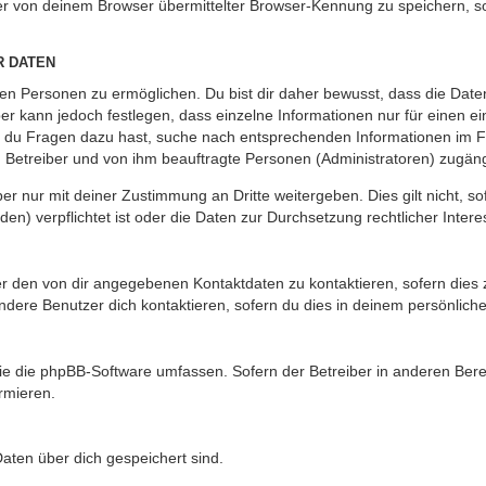
r von deinem Browser übermittelter Browser-Kennung zu speichern, so
R DATEN
n Personen zu ermöglichen. Du bist dir daher bewusst, dass die Daten d
ber kann jedoch festlegen, dass einzelne Informationen nur für einen ei
n du Fragen dazu hast, suche nach entsprechenden Informationen im Fo
n Betreiber und von ihm beauftragte Personen (Administratoren) zugäng
r nur mit deiner Zustimmung an Dritte weitergeben. Dies gilt nicht, s
n) verpflichtet ist oder die Daten zur Durchsetzung rechtlicher Interes
er den von dir angegebenen Kontaktdaten zu kontaktieren, sofern dies 
andere Benutzer dich kontaktieren, sofern du dies in deinem persönliche
, die die phpBB-Software umfassen. Sofern der Betreiber in anderen Be
ormieren.
 Daten über dich gespeichert sind.