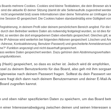
s Boards mehrere Cookies. Cookies sind kleine Textdateien, die dein Browser als
 sind die aktuelle ID deiner Sitzung (damit dir alle Seitenaufrufe zugeordnet werd
u nicht angemeldet bist) sowie Informationen über deine Teilnahme an Umfragen (s
eine Session-ID gespeichert. Die Cookies haben standardmäßig eine Gültigkeit von 
Registrierung, in deinem Profil oder deinem persönlichem Bereich angibst. Für di
rch den Betreiber weitere Daten als notwendig festgelegt wurden, so ist dies für 
llst, so werden die dort eingegebenen Daten ebenfalls gespeichert. Gleiches gilt, 
Die IP-Adresse wird weiterhin bei folgenden Aktionen gespeichert: Löschen und Än
l-Adresse, Kontoaktivierung, Benutzer-Passwort) und gescheiterte Anmeldeversuch
ine?“-Funktion angezeigt und nicht dauerhaft gespeichert.
 dass weitere Daten gespeichert werden. Dazu gehören dein Abstimmungsverhalten
gungsfunktionen.
(Hash) gespeichert, so dass es sicher ist. Jedoch wird dir empfohlen, 
ssel zu deinem Benutzerkonto für das Board, also geh mit ihm sorgsam
htigterweise nach deinem Passwort fragen. Solltest du dein Passwort v
are fragt dich dann nach deinem Benutzernamen und deiner E-Mail-Ad
Board zugreifen kannst.
en und oben näher spezifizierten Daten zu speichern, um das Board bet
en einer Interessenabwägung zwischen deinen und seinen Interessen sow