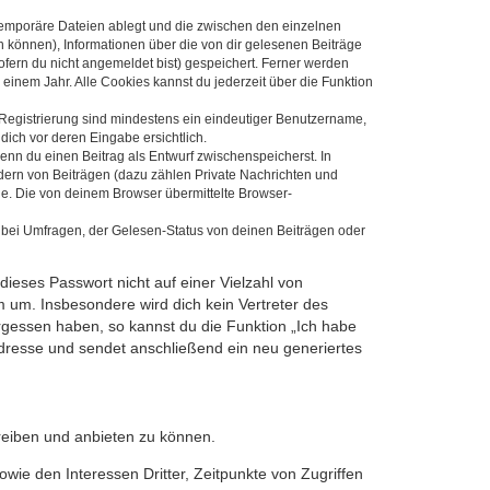
 temporäre Dateien ablegt und die zwischen den einzelnen
en können), Informationen über die von dir gelesenen Beiträge
ofern du nicht angemeldet bist) gespeichert. Ferner werden
einem Jahr. Alle Cookies kannst du jederzeit über die Funktion
e Registrierung sind mindestens ein eindeutiger Benutzername,
dich vor deren Eingabe ersichtlich.
wenn du einen Beitrag als Entwurf zwischenspeicherst. In
dern von Beiträgen (dazu zählen Private Nachrichten und
e. Die von deinem Browser übermittelte Browser-
 bei Umfragen, der Gelesen-Status von deinen Beiträgen oder
dieses Passwort nicht auf einer Vielzahl von
 um. Insbesondere wird dich kein Vertreter des
ergessen haben, so kannst du die Funktion „Ich habe
resse und sendet anschließend ein neu generiertes
reiben und anbieten zu können.
ie den Interessen Dritter, Zeitpunkte von Zugriffen