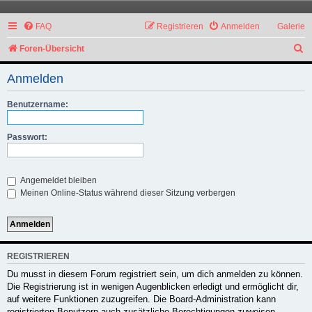
FAQ
Registrieren
Anmelden
Galerie
S
Foren-Übersicht
u
Anmelden
c
h
Benutzername:
e
Passwort:
Angemeldet bleiben
Meinen Online-Status während dieser Sitzung verbergen
REGISTRIEREN
Du musst in diesem Forum registriert sein, um dich anmelden zu können.
Die Registrierung ist in wenigen Augenblicken erledigt und ermöglicht dir,
auf weitere Funktionen zuzugreifen. Die Board-Administration kann
registrierten Benutzern auch zusätzliche Berechtigungen zuweisen.