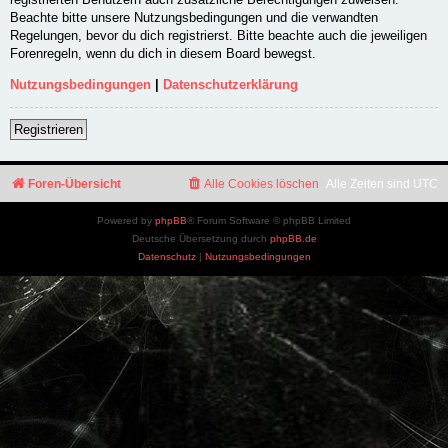
Beachte bitte unsere Nutzungsbedingungen und die verwandten
Regelungen, bevor du dich registrierst. Bitte beachte auch die jeweiligen
Forenregeln, wenn du dich in diesem Board bewegst.
Nutzungsbedingungen
|
Datenschutzerklärung
Registrieren
Foren-Übersicht
Alle Cookies löschen
Alle Zeiten sind
UTC
Powered by
phpBB
® Forum Software © phpBB Limited
Deutsche Übersetzung durch
phpBB.de
Datenschutz
|
Nutzungsbedingungen