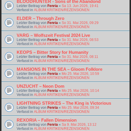
BLOODHUNTER - Sons of the Abandond
Letzter Beitrag von
Fenria
«
Sa 13. Jun 2026, 19:41
Verfasst in
ALBUM KRITIKEN/REZENSIONEN
ELDER – Through Zero
Letzter Beitrag von
Fenria
«
So 31. Mai 2026, 09:29
Verfasst in
ALBUM KRITIKEN/REZENSIONEN
VARG – Wolfszeit Festival 2024 Live
Letzter Beitrag von
Fenria
«
So 31. Mai 2026, 08:53
Verfasst in
ALBUM KRITIKEN/REZENSIONEN
KEOPS – Bitter Story for Humanity
Letzter Beitrag von
Fenria
«
So 31. Mai 2026, 08:11
Verfasst in
ALBUM KRITIKEN/REZENSIONEN
MANSIONS IN THE SEA – Gloom Folklore
Letzter Beitrag von
Fenria
«
Mo 25. Mai 2026, 10:59
Verfasst in
ALBUM KRITIKEN/REZENSIONEN
UNZUCHT – Neon Dom
Letzter Beitrag von
Fenria
«
Mo 25. Mai 2026, 10:14
Verfasst in
ALBUM KRITIKEN/REZENSIONEN
LIGHTNING STRIKES – The King is Victorious
Letzter Beitrag von
Fenria
«
Mo 25. Mai 2026, 09:34
Verfasst in
ALBUM KRITIKEN/REZENSIONEN
REXORIA – Fallen Dimension
Letzter Beitrag von
Fenria
«
Sa 9. Mai 2026, 13:12
Verfasst in
ALBUM KRITIKEN/REZENSIONEN