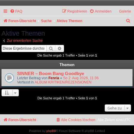
FAQ
Registrieren
Anmelden
Galerie
S
Foren-Übersicht
Suche
Aktive Themen
u
Aktive Themen
c
Zur erweiterten Suche
h
Suche
Erweiterte Suche
e
Die Suche ergab 1 Treffer • Seite
1
von
1
Themen
SINNER – Boom Bang Goodbye
Letzter Beitrag von
Fenria
«
So 2. Aug 2026, 11:36
Verfasst in
ALBUM KRITIKEN/REZENSIONEN
Die Suche ergab 1 Treffer • Seite
1
von
1
Gehe zu
Foren-Übersicht
Alle Cookies löschen
Alle Zeiten sind
UTC
Powered by
phpBB
® Forum Software © phpBB Limited