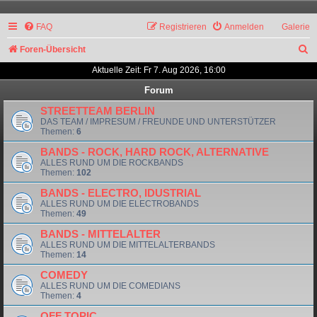
FAQ
Registrieren
Anmelden
Galerie
S
Foren-Übersicht
u
Aktuelle Zeit: Fr 7. Aug 2026, 16:00
c
Forum
h
STREETTEAM BERLIN
DAS TEAM / IMPRESUM / FREUNDE UND UNTERSTÜTZER
e
Themen:
6
BANDS - ROCK, HARD ROCK, ALTERNATIVE
ALLES RUND UM DIE ROCKBANDS
Themen:
102
BANDS - ELECTRO, IDUSTRIAL
ALLES RUND UM DIE ELECTROBANDS
Themen:
49
BANDS - MITTELALTER
ALLES RUND UM DIE MITTELALTERBANDS
Themen:
14
COMEDY
ALLES RUND UM DIE COMEDIANS
Themen:
4
OFF TOPIC