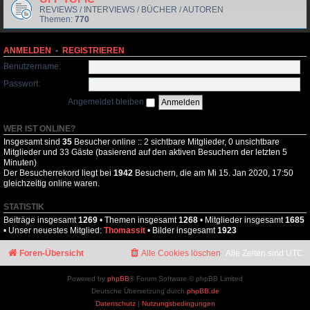
REVIEWS / INTERVIEWS / BÜCHER / AUTOREN
Themen:
770
ANMELDEN
•
REGISTRIEREN
Benutzername:
Passwort:
Angemeldet bleiben
WER IST ONLINE?
Insgesamt sind
35
Besucher online :: 2 sichtbare Mitglieder, 0 unsichtbare
Mitglieder und 33 Gäste (basierend auf den aktiven Besuchern der letzten 5
Minuten)
Der Besucherrekord liegt bei
1942
Besuchern, die am Mi 15. Jan 2020, 17:50
gleichzeitig online waren.
STATISTIK
Beiträge insgesamt
1269
• Themen insgesamt
1268
• Mitglieder insgesamt
1685
• Unser neuestes Mitglied:
Thomassit
• Bilder insgesamt
1923
Foren-Übersicht
Alle Cookies löschen
Alle Zeiten sind
UTC
Powered by
phpBB
® Forum Software © phpBB Limited
Deutsche Übersetzung durch
phpBB.de
Datenschutz
|
Nutzungsbedingungen