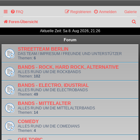
FAQ
Registrieren
Anmelden
Galerie
S
Foren-Übersicht
u
Aktuelle Zeit: Sa 8. Aug 2026, 21:26
c
Forum
h
STREETTEAM BERLIN
DAS TEAM / IMPRESUM / FREUNDE UND UNTERSTÜTZER
e
Themen:
6
BANDS - ROCK, HARD ROCK, ALTERNATIVE
ALLES RUND UM DIE ROCKBANDS
Themen:
102
BANDS - ELECTRO, IDUSTRIAL
ALLES RUND UM DIE ELECTROBANDS
Themen:
49
BANDS - MITTELALTER
ALLES RUND UM DIE MITTELALTERBANDS
Themen:
14
COMEDY
ALLES RUND UM DIE COMEDIANS
Themen:
4
OFF TOPIC