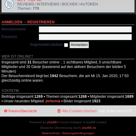
REVIEWS / INTERVIEWS / BÜCHER / AUTOREN
Themen:
770
ANMELDEN
•
REGISTRIEREN
Benutzername:
Passwort:
Angemeldet bleiben
WER IST ONLINE?
Insgesamt sind
31
Besucher online :: 1 sichtbares Mitglied, 0 unsichtbare
Mitglieder und 30 Gäste (basierend auf den aktiven Besuchern der letzten 5
Minuten)
Der Besucherrekord liegt bei
1942
Besuchern, die am Mi 15. Jan 2020, 17:50
gleichzeitig online waren.
STATISTIK
Beiträge insgesamt
1269
• Themen insgesamt
1268
• Mitglieder insgesamt
1689
• Unser neuestes Mitglied:
jmhemia
• Bilder insgesamt
1923
Foren-Übersicht
Alle Cookies löschen
Alle Zeiten sind
UTC
Powered by
phpBB
® Forum Software © phpBB Limited
Deutsche Übersetzung durch
phpBB.de
Datenschutz
|
Nutzungsbedingungen