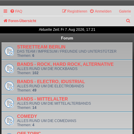
FAQ
Registrieren
Anmelden
Galerie
S
Foren-Übersicht
u
Aktuelle Zeit: Fr 7. Aug 2026, 17:21
c
Forum
h
STREETTEAM BERLIN
DAS TEAM / IMPRESUM / FREUNDE UND UNTERSTÜTZER
e
Themen:
6
BANDS - ROCK, HARD ROCK, ALTERNATIVE
ALLES RUND UM DIE ROCKBANDS
Themen:
102
BANDS - ELECTRO, IDUSTRIAL
ALLES RUND UM DIE ELECTROBANDS
Themen:
49
BANDS - MITTELALTER
ALLES RUND UM DIE MITTELALTERBANDS
Themen:
14
COMEDY
ALLES RUND UM DIE COMEDIANS
Themen:
4
OFF TOPIC