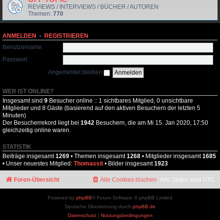
REVIEWS / INTERVIEWS / BÜCHER / AUTOREN
Themen:
770
ANMELDEN
•
REGISTRIEREN
Benutzername:
Passwort:
Angemeldet bleiben
WER IST ONLINE?
Insgesamt sind
9
Besucher online :: 1 sichtbares Mitglied, 0 unsichtbare
Mitglieder und 8 Gäste (basierend auf den aktiven Besuchern der letzten 5
Minuten)
Der Besucherrekord liegt bei
1942
Besuchern, die am Mi 15. Jan 2020, 17:50
gleichzeitig online waren.
STATISTIK
Beiträge insgesamt
1269
• Themen insgesamt
1268
• Mitglieder insgesamt
1685
• Unser neuestes Mitglied:
Thomassit
• Bilder insgesamt
1923
Foren-Übersicht
Alle Cookies löschen
Alle Zeiten sind
UTC
Powered by
phpBB
® Forum Software © phpBB Limited
Deutsche Übersetzung durch
phpBB.de
Datenschutz
|
Nutzungsbedingungen