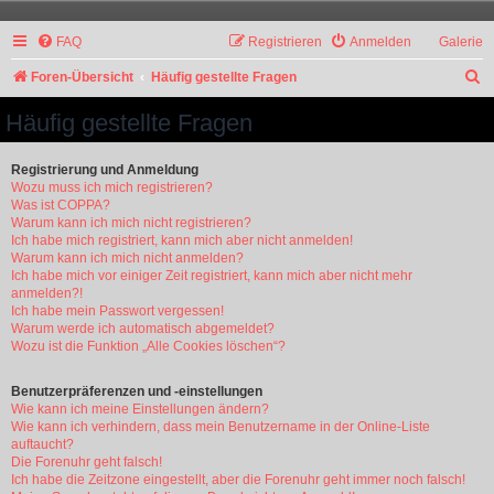
FAQ
Registrieren
Anmelden
Galerie
S
Foren-Übersicht
Häufig gestellte Fragen
u
Häufig gestellte Fragen
c
h
Registrierung und Anmeldung
Wozu muss ich mich registrieren?
e
Was ist COPPA?
Warum kann ich mich nicht registrieren?
Ich habe mich registriert, kann mich aber nicht anmelden!
Warum kann ich mich nicht anmelden?
Ich habe mich vor einiger Zeit registriert, kann mich aber nicht mehr
anmelden?!
Ich habe mein Passwort vergessen!
Warum werde ich automatisch abgemeldet?
Wozu ist die Funktion „Alle Cookies löschen“?
Benutzerpräferenzen und -einstellungen
Wie kann ich meine Einstellungen ändern?
Wie kann ich verhindern, dass mein Benutzername in der Online-Liste
auftaucht?
Die Forenuhr geht falsch!
Ich habe die Zeitzone eingestellt, aber die Forenuhr geht immer noch falsch!