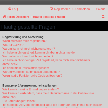
FAQ
Registrieren
Anmelden
Galerie
S
Foren-Übersicht
Häufig gestellte Fragen
u
Häufig gestellte Fragen
c
h
Registrierung und Anmeldung
Wozu muss ich mich registrieren?
e
Was ist COPPA?
Warum kann ich mich nicht registrieren?
Ich habe mich registriert, kann mich aber nicht anmelden!
Warum kann ich mich nicht anmelden?
Ich habe mich vor einiger Zeit registriert, kann mich aber nicht mehr
anmelden?!
Ich habe mein Passwort vergessen!
Warum werde ich automatisch abgemeldet?
Wozu ist die Funktion „Alle Cookies löschen“?
Benutzerpräferenzen und -einstellungen
Wie kann ich meine Einstellungen ändern?
Wie kann ich verhindern, dass mein Benutzername in der Online-Liste
auftaucht?
Die Forenuhr geht falsch!
Ich habe die Zeitzone eingestellt, aber die Forenuhr geht immer noch falsch!